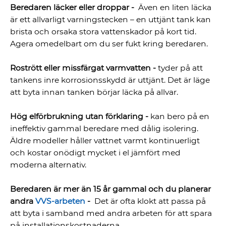
Beredaren läcker eller droppar -
Även en liten läcka
är ett allvarligt varningstecken – en uttjänt tank kan
brista och orsaka stora vattenskador på kort tid.
Agera omedelbart om du ser fukt kring beredaren.
Rostrött eller missfärgat varmvatten -
tyder på att
tankens inre korrosionsskydd är uttjänt. Det är läge
att byta innan tanken börjar läcka på allvar.
Hög elförbrukning utan förklaring -
kan bero på en
ineffektiv gammal beredare med dålig isolering.
Äldre modeller håller vattnet varmt kontinuerligt
och kostar onödigt mycket i el jämfört med
moderna alternativ.
Beredaren är mer än 15 år gammal och du planerar
andra
VVS-arbeten
-
Det är ofta klokt att passa på
att byta i samband med andra arbeten för att spara
på installationskostnaderna.