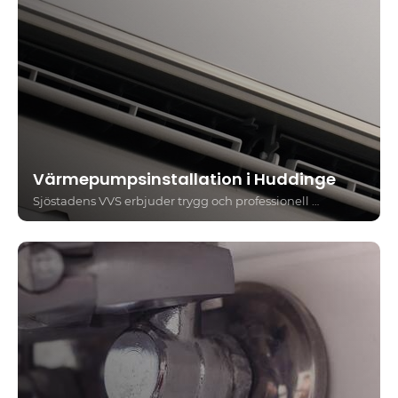
Värmepumpsinstallation i Huddinge
Sjöstadens VVS erbjuder trygg och professionell installation av värmepumpar i Huddinge. Vi tar hand om hela processen – från rådgivning till färdig installation – och ser till att du får rätt lösning för dina behov. Med oss får du alltid fasta priser, snabb service och ett personligt bemötande.