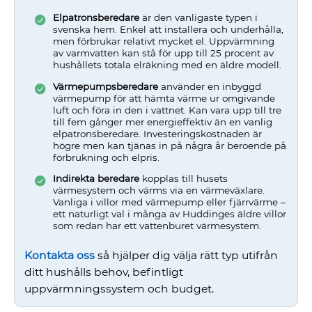
Elpatronsberedare
är den vanligaste typen i
svenska hem. Enkel att installera och underhålla,
men förbrukar relativt mycket el. Uppvärmning
av varmvatten kan stå för upp till 25 procent av
hushållets totala elräkning med en äldre modell.
Värmepumpsberedare
använder en inbyggd
värmepump för att hämta värme ur omgivande
luft och föra in den i vattnet. Kan vara upp till tre
till fem gånger mer energieffektiv än en vanlig
elpatronsberedare. Investeringskostnaden är
högre men kan tjänas in på några år beroende på
förbrukning och elpris.
Indirekta beredare
kopplas till husets
värmesystem och värms via en värmeväxlare.
Vanliga i villor med värmepump eller fjärrvärme –
ett naturligt val i många av Huddinges äldre villor
som redan har ett vattenburet värmesystem.
Kontakta oss
så hjälper dig välja rätt typ utifrån
ditt hushålls behov, befintligt
uppvärmningssystem och budget.