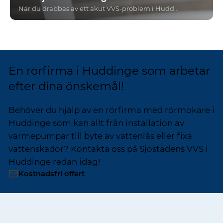
När du drabbas av ett akut VVS-problem i Huddinge vill du ha snabb, trygg och professionell hjälp – oavsett tid på dygnet. Med Sjöstadens VVS kan du alltid känna dig säker på att vi är redo att rycka ut när det behövs som mest. Vi hjälper både privatpersoner, företag och bostadsrättsföreningar med allt från läckande rör och avloppsstopp till akuta värmeproblem.
En rörfirma i Huddinge som arbetar
efter dina önskemål!
Behöver du hjälp av en rörfirma med rörmokare i
Huddinge som kan allt från installation av
värmepumpar till byte av vattenlås eller fixa
vattenskador? Kontakta oss på Sjöstadens VVS i
Huddinge redan idag!
Kostnadsfri offert