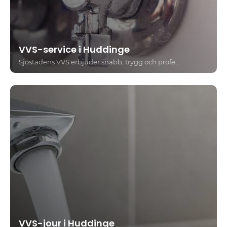
VVS-service i Huddinge
Sjöstadens VVS erbjuder snabb, trygg och professionell VVS-service i Huddinge för både privatpersoner, företag och bostadsrättsföreningar. Vi hjälper dig med allt från akuta läckor och avloppsstopp till installationer, underhåll och rådgivning.
VVS-jour i Huddinge